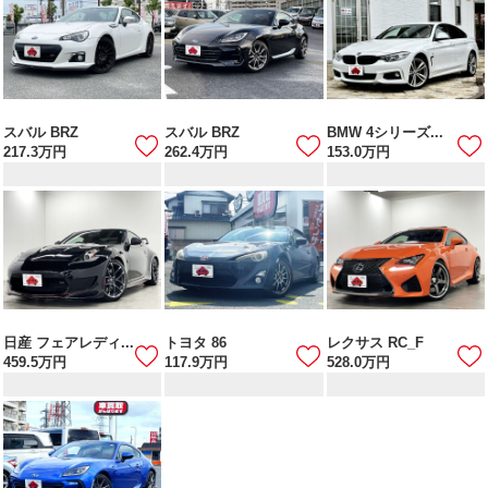
スバル BRZ
スバル BRZ
BMW 4シリーズ...
217.3
万円
262.4
万円
153.0
万円
日産 フェアレディ...
トヨタ 86
レクサス RC_F
459.5
万円
117.9
万円
528.0
万円