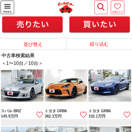
絞り込む
並び替え
中古車検索結果
＜1
〜
10
台／
10
台＞
スバル BRZ
トヨタ GR86
トヨタ GR86
145.9
万円
382.3
万円
332.1
万円