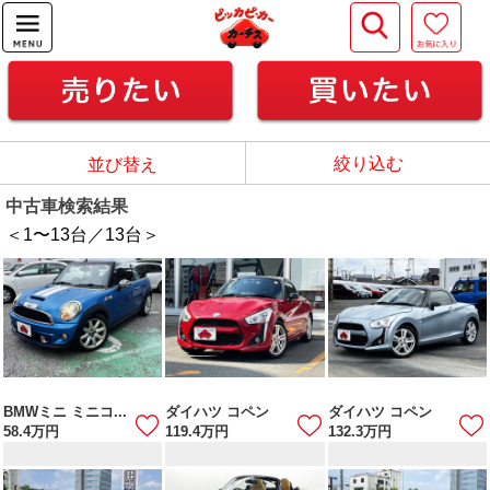
絞り込む
並び替え
中古車検索結果
＜1
〜
13
台／
13
台＞
BMWミニ ミニコ...
ダイハツ コペン
ダイハツ コペン
58.4
万円
119.4
万円
132.3
万円