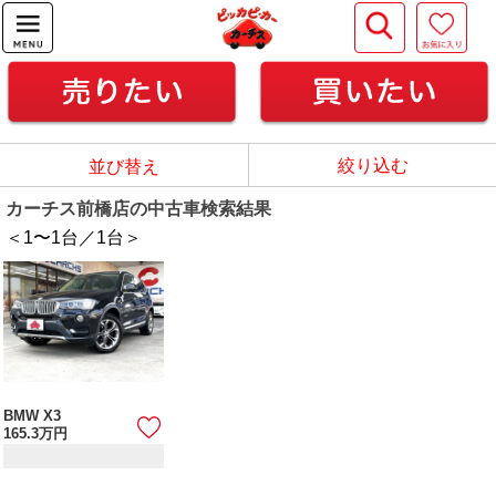
絞り込む
並び替え
カーチス前橋店の中古車検索結果
＜1
〜
1
台／
1
台＞
BMW X3
165.3
万円