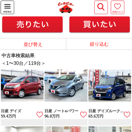
絞り込む
並び替え
中古車検索結果
＜1
〜
30
台／
119
台＞
日産 デイズ
日産 ノートeパワー
日産 デイズルーク...
59.4
万円
96.8
万円
65.6
万円