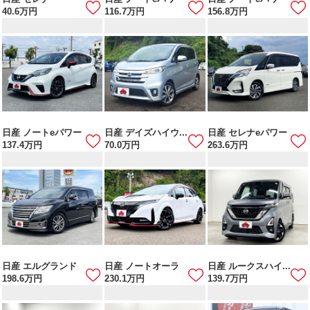
40.6
万円
116.7
万円
156.8
万円
日産 ノートeパワー
日産 デイズハイウ...
日産 セレナeパワー
137.4
万円
70.0
万円
263.6
万円
日産 エルグランド
日産 ノートオーラ
日産 ルークスハイ...
198.6
万円
230.1
万円
139.7
万円