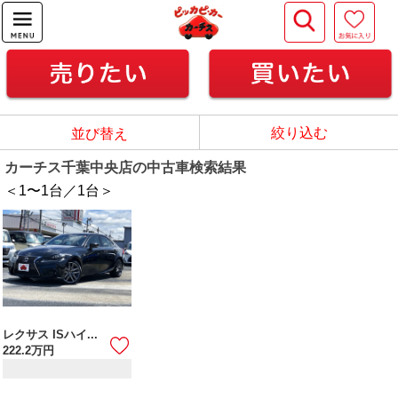
絞り込む
並び替え
カーチス千葉中央店の中古車検索結果
＜1
〜
1
台／
1
台＞
レクサス ISハイ...
222.2
万円