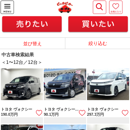
絞り込む
並び替え
中古車検索結果
＜1
〜
12
台／
12
台＞
トヨタ ヴォクシー
トヨタ ヴォクシー...
トヨタ ヴォクシー
190.0
万円
90.1
万円
297.3
万円