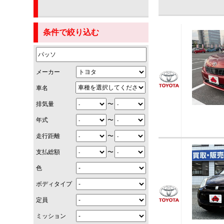
条件で絞り込む
メーカー
車名
〜
排気量
〜
年式
〜
走行距離
〜
支払総額
色
ボディタイプ
定員
ミッション