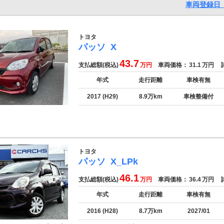
車両登録日 
トヨタ
パッソ
X
43.7
支払総額(税込)
万円
車両価格：
31.1
万円
諸
年式
走行距離
車検有無
2017 (H29)
8.9万km
車検整備付
トヨタ
パッソ
X_LPk
46.1
支払総額(税込)
万円
車両価格：
36.4
万円
諸
年式
走行距離
車検有無
2016 (H28)
8.7万km
2027/01