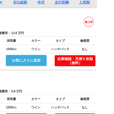
▼
支払総額
年式
走行距離
人気順
新入荷
費用：
12.6
万円
排気量
カラー
タイプ
修復歴
1000cc
ワイン
ハッチバック
なし
在庫確認・見積り依頼
お気に入りに追加
（無料）
費用：
9.8
万円
排気量
カラー
タイプ
修復歴
1000cc
ワイン
ハッチバック
なし