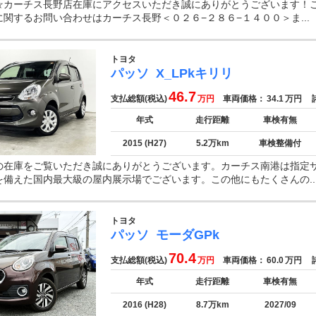
☆カーチス長野店在庫にアクセスいただき誠にありがとうございます！
関するお問い合わせはカーチス長野＜０２６−２８６−１４００＞ま...
トヨタ
パッソ
X_LPkキリリ
46.7
支払総額(税込)
万円
車両価格：
34.1
万円
諸
年式
走行距離
車検有無
2015 (H27)
5.2万km
車検整備付
の在庫をご覧いただき誠にありがとうございます。カーチス南港は指定
を備えた国内最大級の屋内展示場でございます。この他にもたくさんの..
トヨタ
パッソ
モーダGPk
70.4
支払総額(税込)
万円
車両価格：
60.0
万円
諸
年式
走行距離
車検有無
2016 (H28)
8.7万km
2027/09