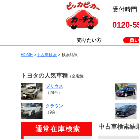
受付時間 8
0120-5
売りたい方
買
HOME
>
中古車検索
> 検索結果
トヨタの人気車種
（全店舗）
プリウス
（28台）
クラウン
（9台）
中古車検索結
通常在庫検索