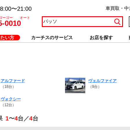
:00〜21:00
車買取・中
ゴーゴー オート
5-0010
いたい方
カーチスのサービス
お店を探す
アルファード
ヴェルファイア
（18台）
（9台）
ヴォクシー
（12台）
果
1
〜
4
台／
4
台