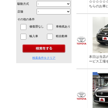
☆☆☆☆☆
駆動方式
ちらのお車に
店舗
その他の条件
修復歴なし
車検残あり
輸入車
軽自動車
本日は当店
検索条件をクリア
ービス工場