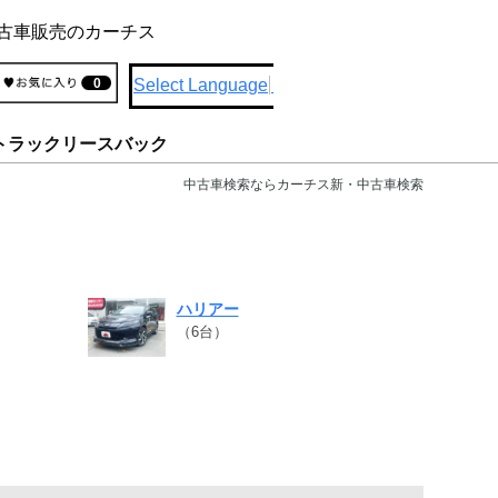
古車販売のカーチス
Select Language
▼
0
トラックリースバック
中古車検索ならカーチス新・中古車検索
ハリアー
（6台）