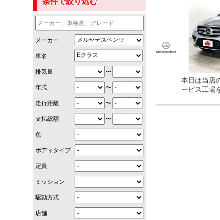
条件で絞り込む
メーカー
車名
〜
排気量
本日は当店
〜
年式
ービス工場
〜
走行距離
〜
支払総額
色
ボディタイプ
定員
ミッション
駆動方式
店舗