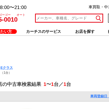
:00〜21:00
車買取・中
ゴーゴー オート
5-0010
いたい方
カーチスのサービス
お店を探す
Eクラス
（1台）
店の中古車検索結果
1
〜
1
台／
1
台
車両登録日 