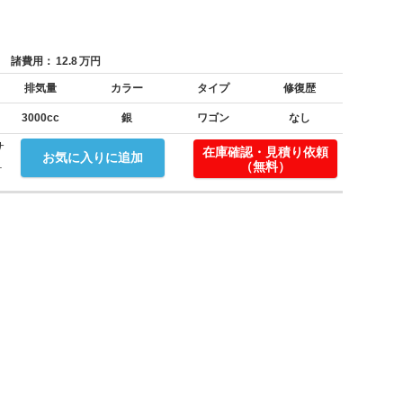
諸費用：
12.8
万円
排気量
カラー
タイプ
修復歴
3000cc
銀
ワゴン
なし
サ
在庫確認・見積り依頼
お気に入りに追加
.
（無料）