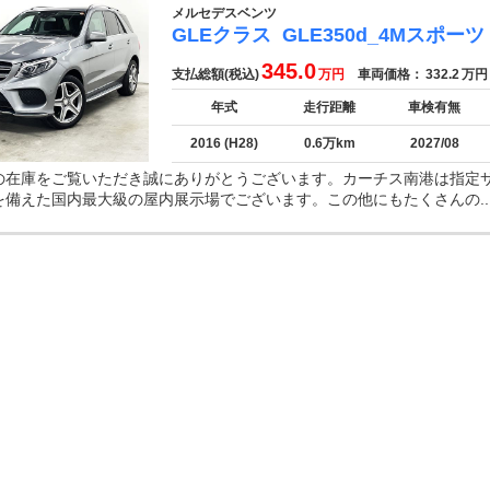
メルセデスベンツ
GLEクラス
GLE350d_4Mスポーツ
345.0
支払総額(税込)
万円
車両価格：
332.2
万円
年式
走行距離
車検有無
2016 (H28)
0.6万km
2027/08
の在庫をご覧いただき誠にありがとうございます。カーチス南港は指定
を備えた国内最大級の屋内展示場でございます。この他にもたくさんの..