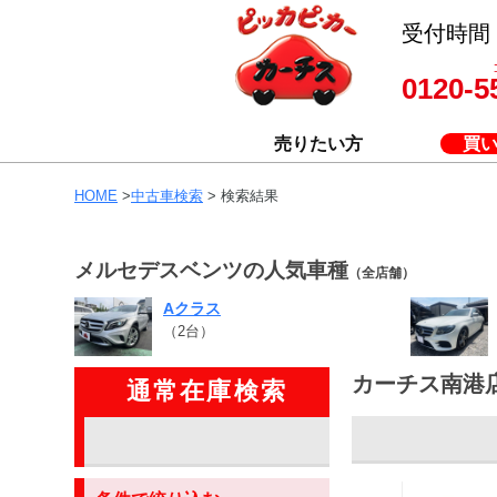
受付時間 8
0120-5
売りたい方
買
HOME
>
中古車検索
> 検索結果
メルセデスベンツの人気車種
（全店舗）
Aクラス
（2台）
カーチス南港
通常在庫検索