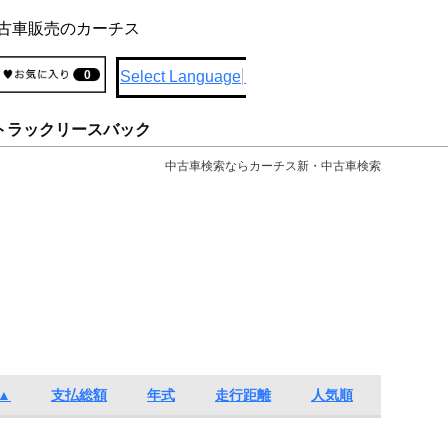
古車販売のカーチス
Select Language
▼
0
トラックリースバック
中古車検索ならカーチス新・中古車検索
▲
支払総額
年式
走行距離
人気順