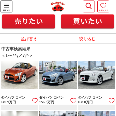
絞り込む
並び替え
中古車検索結果
＜1
〜
7
台／
7
台＞
ダイハツ コペン
ダイハツ コペン
ダイハツ コペン
149.9
万円
156.3
万円
168.0
万円