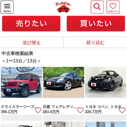
絞り込む
並び替え
中古車検索結果
＜1
〜
13
台／
13
台＞
クライスラージープ...
日産 フェアレディ...
トヨタ コペン_トヨタ
394.1
万円
283.4
万円
220.7
万円