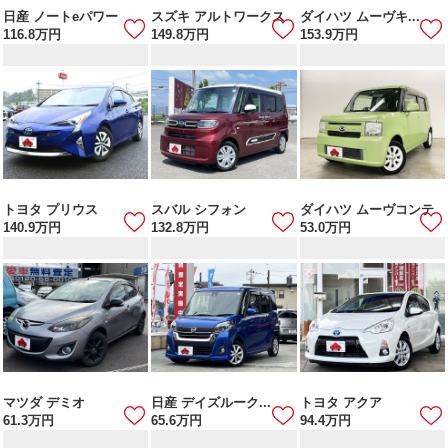
日産 ノートeパワー
スズキ アルトワークス
ダイハツ ムーヴキ...
116.8
万円
149.8
万円
153.9
万円
トヨタ プリウス
スバル シフォン
ダイハツ ムーヴコンテ
140.9
万円
132.8
万円
53.0
万円
マツダ デミオ
日産 デイズルーク...
トヨタ アクア
61.3
万円
65.6
万円
94.4
万円