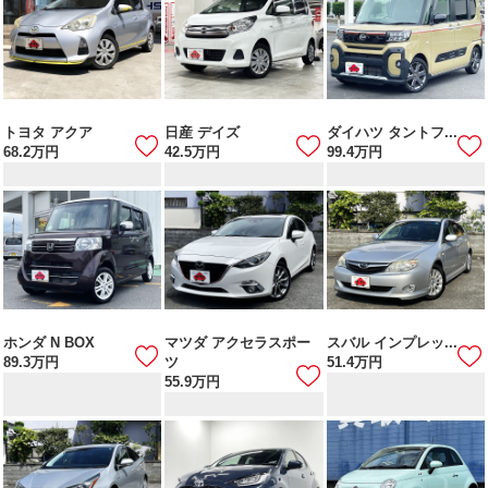
トヨタ アクア
日産 デイズ
ダイハツ タントフ...
68.2
万円
42.5
万円
99.4
万円
ホンダ N BOX
マツダ アクセラスポー
スバル インプレッ...
89.3
万円
ツ
51.4
万円
55.9
万円