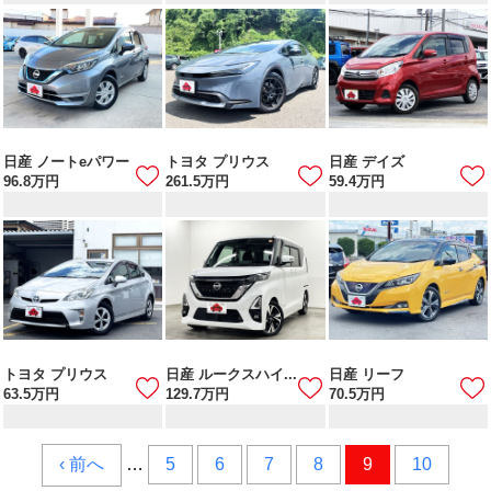
日産 ノートeパワー
トヨタ プリウス
日産 デイズ
96.8
万円
261.5
万円
59.4
万円
トヨタ プリウス
日産 ルークスハイ...
日産 リーフ
63.5
万円
129.7
万円
70.5
万円
‹ 前へ
…
5
6
7
8
9
10