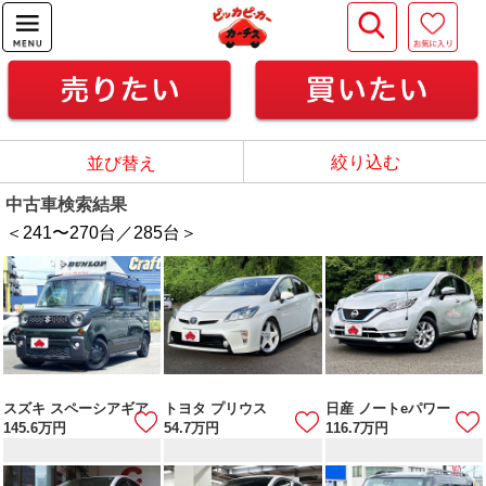
絞り込む
並び替え
中古車検索結果
＜241
〜
270
台／
285
台＞
スズキ スペーシアギア
トヨタ プリウス
日産 ノートeパワー
145.6
万円
54.7
万円
116.7
万円