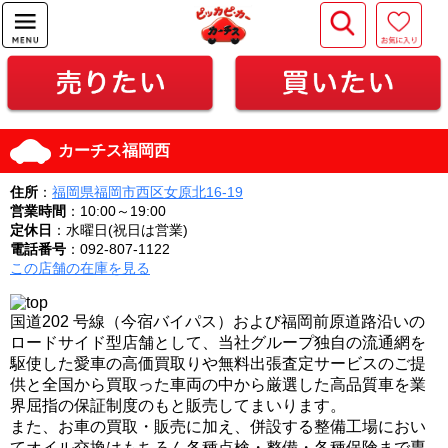
カーチス福岡西
住所
：
福岡県福岡市西区女原北16-19
営業時間
：10:00～19:00
定休日
：水曜日(祝日は営業)
電話番号
：092-807-1122
この店舗の在庫を見る
国道202 号線（今宿バイパス）および福岡前原道路沿いの
ロードサイド型店舗として、当社グループ独自の流通網を
駆使した愛車の高価買取りや無料出張査定サービスのご提
供と全国から買取った車両の中から厳選した高品質車を業
界屈指の保証制度のもと販売してまいります。
また、お車の買取・販売に加え、併設する整備工場におい
てオイル交換はもちろん各種点検・整備・各種保険まで専